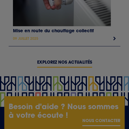
Mise en route du chauffage collectif
09 JUILLET 2025
EXPLOREZ NOS ACTUALITÉS
Besoin d'aide ? Nous sommes
à votre écoute !
NOUS CONTACTER