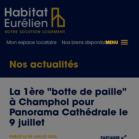
Toggle
Mon espace locataire
Nos biens disponibles
MENU
naviga
Nos actualités
La 1ère "botte de paille"
à Champhol pour
Panorama Cathédrale le
9 juillet
PUBLIÉ LE
09 JUILLET 2025
PARTAGER