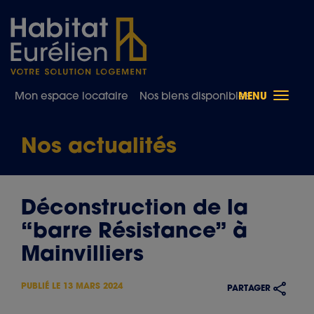
Toggle
Mon espace locataire
Nos biens disponibles
MENU
naviga
Nos actualités
Déconstruction de la
“barre Résistance” à
Mainvilliers
PUBLIÉ LE
13 MARS 2024
PARTAGER